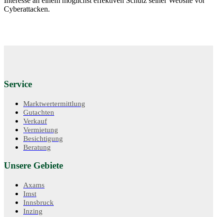
Interesse an einem möglichst effektiven Schutz seiner Website vor
Cyberattacken.
Service
Marktwertermittlung
Gutachten
Verkauf
Vermietung
Besichtigung
Beratung
Unsere Gebiete
Axams
Imst
Innsbruck
Inzing