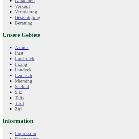
Gutachten
Verkauf
Vermietung
Besichtigung
Beratung
Unsere Gebiete
Axams
Imst
Innsbruck
Inzing
Landeck
Leutasch
Mieming
Seefeld
Silz
Telfs
Tirol
Zirl
Information
Impressum
Datenschutz