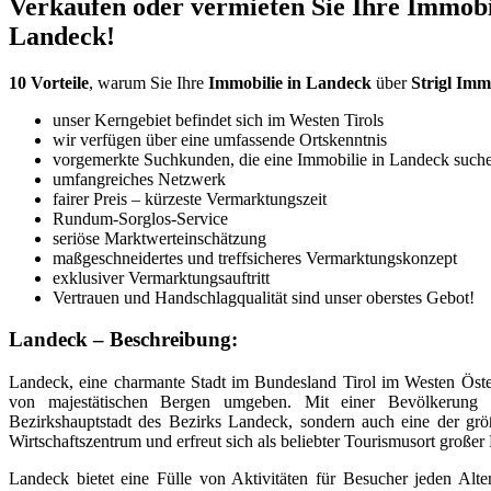
Verkaufen oder vermieten Sie Ihre Immobi
Landeck!
10 Vorteile
, warum Sie Ihre
Immobilie in Landeck
über
Strigl Imm
unser Kerngebiet befindet sich im Westen Tirols
wir verfügen über eine umfassende Ortskenntnis
vorgemerkte Suchkunden, die eine Immobilie in Landeck suche
umfangreiches Netzwerk
fairer Preis – kürzeste Vermarktungszeit
Rundum-Sorglos-Service
seriöse Marktwerteinschätzung
maßgeschneidertes und treffsicheres Vermarktungskonzept
exklusiver Vermarktungsauftritt
Vertrauen und Handschlagqualität sind unser oberstes Gebot!
Landeck – Beschreibung:
Landeck, eine charmante Stadt im Bundesland Tirol im Westen Öste
von majestätischen Bergen umgeben. Mit einer Bevölkerung
Bezirkshauptstadt des Bezirks Landeck, sondern auch eine der grö
Wirtschaftszentrum und erfreut sich als beliebter Tourismusort großer 
Landeck bietet eine Fülle von Aktivitäten für Besucher jeden Alter