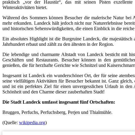
praktisch „vor der Haustür“, das mit seinen Pisten exzellen
Winteraktivitäten bietet.
Während des Sommers können Besucher die malerische Natur bei Ak
mehr erkunden. Landeck hält jedoch nicht nur Naturerlebnisse bereit
und historischen Sehenswürdigkeiten, die einen Einblick in die reic
Ein absolutes Highlight ist die Burgruine Landeck, die majestätisch
Jahrhundert erbaut und zählt zu den ältesten in der Region.
Die lebendige und charmante Altstadt von Landeck besticht mit his
Geschäften und Restaurants. Besucher können in den gemütlich
genießen, die für herzhafte Gerichte wie Schnitzel und Kaiserschmarrn
Insgesamt ist Landeck ein wunderschöner Ort, der für seine atember
seine vielfältigen Aktivitäten für Besucher bekannt ist. Ganz gleic
und ist ein perfektes Ziel für einen unvergesslichen Urlaub in d
Schönheit und den Charme dieser zauberhaften Stadt!
Die Stadt Landeck umfasst insgesamt fünf Ortschaften:
Bruggen, Perfuchs, Perfuchsberg, Perjen und Thialmühle.
(Quelle:
wikipedia.org
)