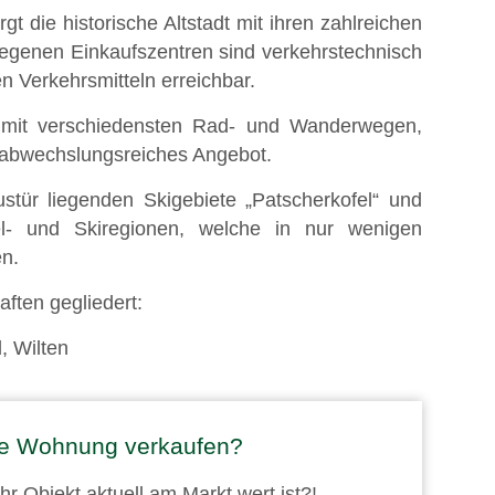
t die historische Altstadt mit ihren zahlreichen
egenen Einkaufszentren sind verkehrstechnisch
n Verkehrsmitteln erreichbar.
mit verschiedensten Rad- und Wanderwegen,
 abwechslungsreiches Angebot.
stür liegenden Skigebiete „Patscherkofel“ und
l- und Skiregionen, welche in nur wenigen
en.
ften gegliedert:
l, Wilten
ine Wohnung verkaufen?
r Objekt aktuell am Markt wert ist?!